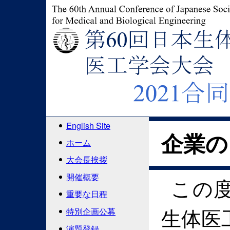
English Site
企業の
ホーム
大会長挨拶
開催概要
この度
重要な日程
生体医
特別企画公募
演題登録