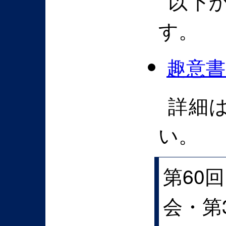
以下
す。
趣意
詳細
い。
第60
会・第