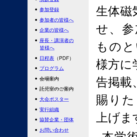
生体磁
参加登録
参加者の皆様へ
せ、参
企業の皆様へ
座長・講演者の
ものと
皆様へ
日程表
（PDF）
様方に
プログラム
告掲載
会場案内
託児室のご案内
賜りた
大会ポスター
実行組織
上げま
協賛企業・団体
お問い合わせ
本学